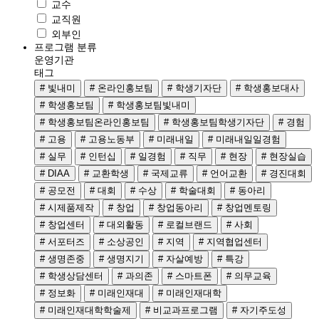
교수
교직원
외부인
프로그램 분류
운영기관
태그
# 빛내미
# 온라인홍보팀
# 학생기자단
# 학생홍보대사
# 학생홍보팀
# 학생홍보팀빛내미
# 학생홍보팀온라인홍보팀
# 학생홍보팀학생기자단
# 경험
# 고용
# 고용노동부
# 미래내일
# 미래내일일경험
# 실무
# 인턴십
# 일경험
# 직무
# 현장
# 현장실습
# DIAA
# 교환학생
# 국제교류
# 언어교환
# 경진대회
# 공모전
# 대회
# 수상
# 학술대회
# 동아리
# 시제품제작
# 창업
# 창업동아리
# 창업멘토링
# 창업센터
# 대외활동
# 로컬브랜드
# 사회
# 서포터즈
# 소상공인
# 지역
# 지역협업센터
# 생명존중
# 생명지기
# 자살예방
# 특강
# 학생상담센터
# 과의존
# 스마트폰
# 의무교육
# 정보화
# 미래인재대
# 미래인재대학
# 미래인재대학학술제
# 비교과프로그램
# 자기주도성