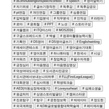
# ds3minuteenglishspeechcontest
# speech
# 영어말하기
# 자기위로
# 글쓰기창작전
# 독후감
# 독후감공모
# pt면접
# 개인면접
# 그룹면접
# 심층면접
# 압박질문
# 기업분석
# 직무분석
# 인적성
# 라틴어
# 로마
# 윤희철
# PPT
# 노션
# 스토리구성
# 겨울캠프
# ITQ마스터
# MOS2016
# 구글스프레드시트
# 엑셀
# 컴퓨터활용능력시험
# 기획안
# DS영어
# DS영어글쓰기
# Englishwiriting
# 에세이콘테스트
# 영어글쓰기
# 영어글쓰기대회
# 영작문
# 영어토론
# 하나튜터링
# 한국사
# 시상
# 어워즈
# 창업지원
# 창업특강
# 필수자격증
# 긍정심리
# 마음챙김
# 마음챙김명상
# 덕성여대도서관
# 도서관사진공모
# 도서관에서보내는나의하루
# FLL(FirstLegoLeague)
# 대회운영
# 심사위원
# 학생워크숍
# AED(자동심장재세동기)
# Loveyourheart
# 심폐소생술
# 응급처치
# 상권스토리발굴단
# 캠퍼스타운
# 진로탐구
# 탐구
# 문헌정보학
# 빅데이터
# 정도헌
# 외국계취업
# 제3회글로벌융합대학학술제
# 레미제라블