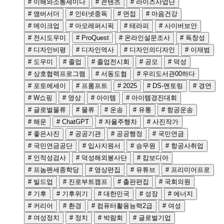
# 이해와소통세미나
# 콘텐츠
# 라이즈사업단
# 앰버서더
# 인터넷중독
# 면접
# 마음건강
# 메이크업
# 아모레퍼시픽
# 테라피
# 사이버보안
# 전시도우미
# ProQuest
# 온라인설문조사
# 독창성
# 디자인비평
# 디자인역사
# 디자인의디자인
# 이재범
# 도우미
# 졸업
# 졸업전시회
# 공모
# 덕성
# 상호협력프로그램
# 서동도협
# 우리도서관00하다
# 포토에세이
# 프롬프트
# 2025
# DS-멘토링
# 경연
# W쇼핑
# 영상
# 아이템
# 아이템경진대회
# 글로벌물류
# 물류
# 운송
# 유통
# 항공운송
# 해운
# ChatGPT
# 자율주행차
# 사진작가
# 좋은사진
# 공공기관
# 공공행정
# 국민연금
# 국민연금공단
# 입사지원서
# 승무원
# 항공사취업
# 인적성검사
# 덕성해외봉사단
# 캄보디아
# 프놈펜세종학당
# 영상편집
# 유튜브
# 프리미어프로
# 빌드업
# 진로부트캠프
# 출판편집
# 국회의원
# 기후
# 기후위기
# 대한민국
# 성장
# 에너지
# 커리어
# 환경
# 컴퓨터활용능력2급
# 여성
# 여성정치
# 정치
# 박람회
# 글로벌기업