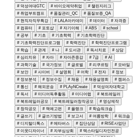
# 덕성여대GTC
# 바이오제약취업
# 챌린지리그
# 취업부트캠프
# 품질관리_QC
# 품질보증_QA
# 현직자직무특강
# LALA아카데미
# 데이터
# 자격증
# 컴퓨터
# 포토샵
# 자기이해
# ABS
# school
# 공부
# 기초
# 기초학력
# 기초학력진단
# 기초학력진단프로그램
# 학력진단
# 학력진단프로그램
# 학습
# 관계
# 나
# 도서관
# 독서치료
# 상담
# 심리치유
# 자아
# 자아존중감
# 7급
# AI
# 과학기술
# 국가정보
# 글로벌
# 리쿠르팅
# 모바일
# 보안
# 사이버
# 설명회
# 어학
# 전자
# 정보
# 정보분석
# 정보수집
# 채용
# 채용설명회
# 캠퍼스
# 통신
# 해외운송
# PLAyNCreate
# 덕성여자대학교
# 독서
# 미디어독후활동
# 미디어랩
# 북트레일러
# 북트레일러공모
# 북트레일러창작공모
# 영상제작
# 창작공모
# 책예고편
# 플랭크
# 학습워크숍
# 글쓰기
# 글쓰기방법
# 보고서
# 여름방학
# 워크숍
# 디지털디톡스
# 메타버스
# 집단상담
# RISE사업단
# 이웃디자이너
# 자부심상회
# 텍스타일디자인전공