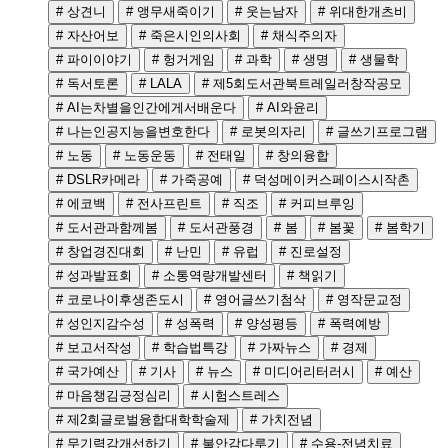
# 상견니
# 앵무새죽이기
# 웃는남자
# 위대한개츠비
# 자산어보
# 죽은시인의사회
# 채식주의자
# 파이이야기
# 헝거게임
# 과학
# 생명
# 생물학
# 독서토론
# LALA
# 제5회도서관북트레일러창작공모
# AI는차별을인간에게서배운다
# AI와윤리
# 나는인공지능을변호한다
# 로봇의자리
# 글쓰기프로그램
# 노동
# 노동운동
# 전태일
# 창의융합
# DSLR카메라
# 가죽공예
# 덕성메이커스페이스시작촌
# 에코백
# 전사프린트
# 직조
# 커피브루잉
# 도서관과함께봄
# 도서관풍경
# 봄
# 봄꽃
# 봄학기
# 창업경진대회
# 난민
# 유럽
# 진로설정
# 성과발표회
# 소통역량개발센터
# 책읽기
# 코로나이후생존도시
# 영어글쓰기첨삭
# 영작문교정
# 성인지감수성
# 성폭력
# 양성평등
# 폭력예방
# 보고서작성
# 학습법특강
# 가짜뉴스
# 경제
# 국가예산
# 기사
# 뉴스
# 미디어리터러시
# 예산
# 마음챙김긍정심리
# 시험스트레스
# 제2회글로벌융합대학학술제
# 가치전념
# 무기력감개선하기
# 불안감다루기
# 수용-전념치료