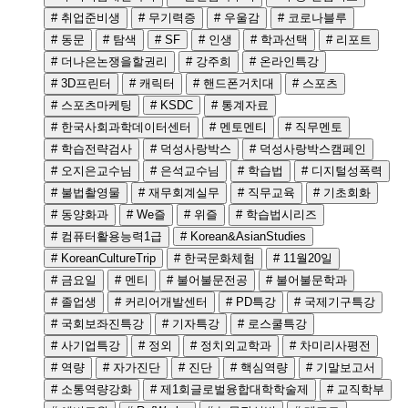
# 취업준비생
# 무기력증
# 우울감
# 코로나블루
# 동문
# 탐색
# SF
# 인생
# 학과선택
# 리포트
# 더나은논쟁을할권리
# 강주희
# 온라인특강
# 3D프린터
# 캐릭터
# 핸드폰거치대
# 스포츠
# 스포츠마케팅
# KSDC
# 통계자료
# 한국사회과학데이터센터
# 멘토멘티
# 직무멘토
# 학습전략검사
# 덕성사랑박스
# 덕성사랑박스캠페인
# 오지은교수님
# 은석교수님
# 학습법
# 디지털성폭력
# 불법촬영물
# 재무회계실무
# 직무교육
# 기초회화
# 동양화과
# We즐
# 위즐
# 학습법시리즈
# 컴퓨터활용능력1급
# Korean&AsianStudies
# KoreanCultureTrip
# 한국문화체험
# 11월20일
# 금요일
# 멘티
# 불어불문전공
# 불어불문학과
# 졸업생
# 커리어개발센터
# PD특강
# 국제기구특강
# 국회보좌진특강
# 기자특강
# 로스쿨특강
# 사기업특강
# 정외
# 정치외교학과
# 차미리사평전
# 역량
# 자가진단
# 진단
# 핵심역량
# 기말보고서
# 소통역량강화
# 제1회글로벌융합대학학술제
# 교직학부