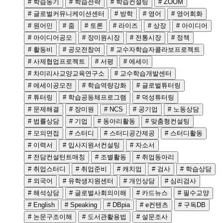
# 학습동기
# 학습전략
# 학습컨설팅
# ZOOM
# 글로벌커뮤니케이션센터
# 방학
# 영어
# 영어회화
# 원어민
# 줌
# 토론
# 라이즈
# 상장
# 아이디어
# 아이디어공모
# 장미원시장
# 전통시장
# 정책
# 활동비
# 공모전참여
# 교수자학습자콜라보프로젝트
# 사제협업프로젝트
# 서평
# 에세이
# 차미리사교양교육연구소
# 교수학습개발센터
# 에세이공모전
# 학습역량강화
# 글로벌튜터링
# 튜터링
# 학습공동체프로그램
# 덕성튜터링
# 문제해결
# 장미원
# NCS
# 공기업
# 노동상담
# 법률상담
# 기업
# 동아리활동
# 맞춤형컨설팅
# 모의면접
# 스터디
# 스터디공간제공
# 스터디활동
# 이력서
# 입사지원서컨설팅
# 자소서
# 전담컨설턴트매칭
# 조별활동
# 취업동아리
# 취업스터디
# 취업준비
# 캐치업
# 검사
# 학습상담
# 외국어
# 유학생지원센터
# 개인상담
# 심리검사
# 해석상담
# 글로벌사회의이해
# 카드뉴스
# 필수교양
# English
# Speaking
# DBpia
# e컨텐츠
# 구독DB
# 논문구조이해
# 도서관활용법
# 설문조사