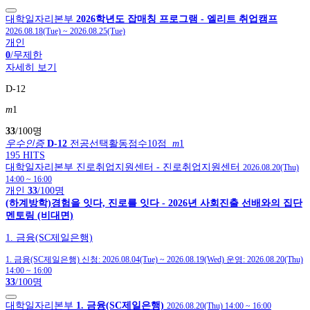
대학일자리본부
2026학년도 잡매칭 프로그램 - 엘리트 취업캠프
2026.08.18(Tue)
~
2026.08.25(Tue)
개인
0
/무제한
자세히 보기
D-12
m
1
33
/100명
우수인증
D-12
전공선택활동점수10점
m
1
195 HITS
대학일자리본부
진로취업지원센터
- 진로취업지원센터
2026.08.20(Thu)
14:00
~
16:00
개인
33
/100명
(하계방학)경험을 잇다, 진로를 잇다 - 2026년 사회진출 선배와의 집단
멘토링 (비대면)
1. 금융(SC제일은행)
1. 금융(SC제일은행)
신청:
2026.08.04(Tue)
~
2026.08.19(Wed)
운영:
2026.08.20(Thu)
14:00
~
16:00
33
/100명
대학일자리본부
1. 금융(SC제일은행)
2026.08.20(Thu) 14:00
~
16:00