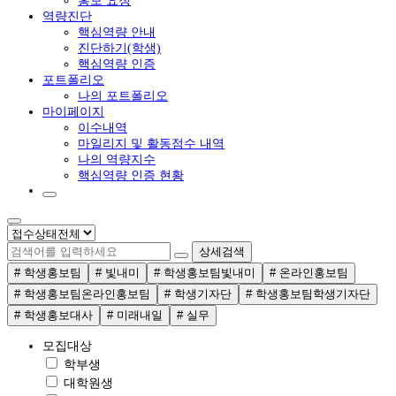
홍보 요청
역량진단
핵심역량 안내
진단하기(학생)
핵심역량 인증
포트폴리오
나의 포트폴리오
마이페이지
이수내역
마일리지 및 활동점수 내역
나의 역량지수
핵심역량 인증 현황
상세검색
# 학생홍보팀
# 빛내미
# 학생홍보팀빛내미
# 온라인홍보팀
# 학생홍보팀온라인홍보팀
# 학생기자단
# 학생홍보팀학생기자단
# 학생홍보대사
# 미래내일
# 실무
모집대상
학부생
대학원생