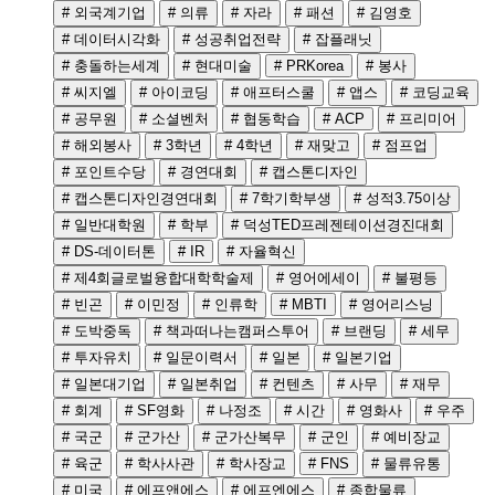
# 외국계기업
# 의류
# 자라
# 패션
# 김영호
# 데이터시각화
# 성공취업전략
# 잡플래닛
# 충돌하는세계
# 현대미술
# PRKorea
# 봉사
# 씨지엘
# 아이코딩
# 애프터스쿨
# 앱스
# 코딩교육
# 공무원
# 소셜벤처
# 협동학습
# ACP
# 프리미어
# 해외봉사
# 3학년
# 4학년
# 재맞고
# 점프업
# 포인트수당
# 경연대회
# 캡스톤디자인
# 캡스톤디자인경연대회
# 7학기학부생
# 성적3.75이상
# 일반대학원
# 학부
# 덕성TED프레젠테이션경진대회
# DS-데이터톤
# IR
# 자율혁신
# 제4회글로벌융합대학학술제
# 영어에세이
# 불평등
# 빈곤
# 이민정
# 인류학
# MBTI
# 영어리스닝
# 도박중독
# 책과떠나는캠퍼스투어
# 브랜딩
# 세무
# 투자유치
# 일문이력서
# 일본
# 일본기업
# 일본대기업
# 일본취업
# 컨텐츠
# 사무
# 재무
# 회계
# SF영화
# 나정조
# 시간
# 영화사
# 우주
# 국군
# 군가산
# 군가산복무
# 군인
# 예비장교
# 육군
# 학사사관
# 학사장교
# FNS
# 물류유통
# 미국
# 에프앤에스
# 에프엔에스
# 종합물류