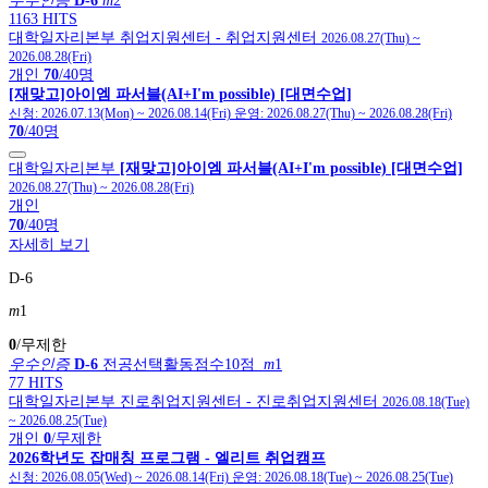
우수인증
D-6
m
2
1163 HITS
대학일자리본부
취업지원센터
- 취업지원센터
2026.08.27(Thu)
~
2026.08.28(Fri)
개인
70
/40명
[재맞고]아이엠 파서블(AI+I'm possible) [대면수업]
신청:
2026.07.13(Mon)
~
2026.08.14(Fri)
운영:
2026.08.27(Thu)
~
2026.08.28(Fri)
70
/40명
대학일자리본부
[재맞고]아이엠 파서블(AI+I'm possible) [대면수업]
2026.08.27(Thu)
~
2026.08.28(Fri)
개인
70
/40명
자세히 보기
D-6
m
1
0
/무제한
우수인증
D-6
전공선택활동점수10점
m
1
77 HITS
대학일자리본부
진로취업지원센터
- 진로취업지원센터
2026.08.18(Tue)
~
2026.08.25(Tue)
개인
0
/무제한
2026학년도 잡매칭 프로그램 - 엘리트 취업캠프
신청:
2026.08.05(Wed)
~
2026.08.14(Fri)
운영:
2026.08.18(Tue)
~
2026.08.25(Tue)