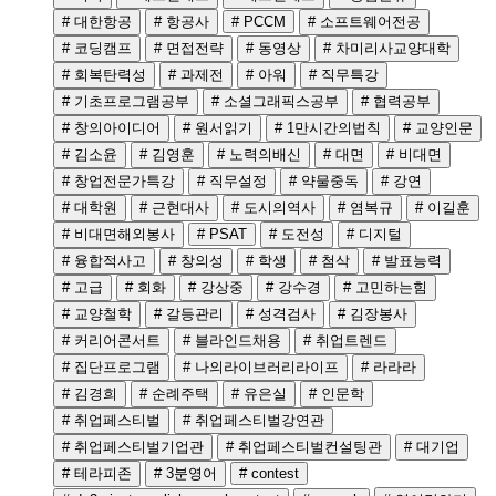
# 대한항공
# 항공사
# PCCM
# 소프트웨어전공
# 코딩캠프
# 면접전략
# 동영상
# 차미리사교양대학
# 회복탄력성
# 과제전
# 아워
# 직무특강
# 기초프로그램공부
# 소셜그래픽스공부
# 협력공부
# 창의아이디어
# 원서읽기
# 1만시간의법칙
# 교양인문
# 김소윤
# 김영훈
# 노력의배신
# 대면
# 비대면
# 창업전문가특강
# 직무설정
# 약물중독
# 강연
# 대학원
# 근현대사
# 도시의역사
# 염복규
# 이길훈
# 비대면해외봉사
# PSAT
# 도전성
# 디지털
# 융합적사고
# 창의성
# 학생
# 첨삭
# 발표능력
# 고급
# 회화
# 강상중
# 강수경
# 고민하는힘
# 교양철학
# 갈등관리
# 성격검사
# 김장봉사
# 커리어콘서트
# 블라인드채용
# 취업트렌드
# 집단프로그램
# 나의라이브러리라이프
# 라라라
# 김경희
# 순례주택
# 유은실
# 인문학
# 취업페스티벌
# 취업페스티벌강연관
# 취업페스티벌기업관
# 취업페스티벌컨설팅관
# 대기업
# 테라피존
# 3분영어
# contest