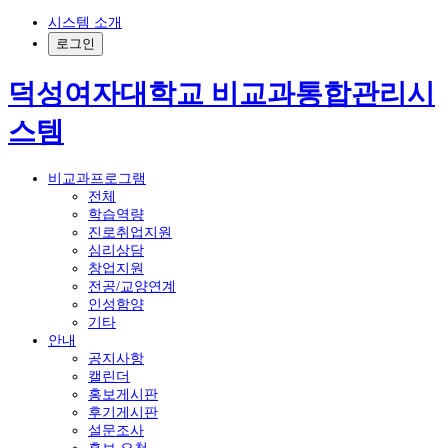
시스템 소개
로그인
덕성여자대학교 비교과통합관리시
스템
비교과프로그램
전체
학습역량
진로취업지원
심리상담
창업지원
전공/교양연계
인성함양
기타
안내
공지사항
캘린더
홍보게시판
후기게시판
설문조사