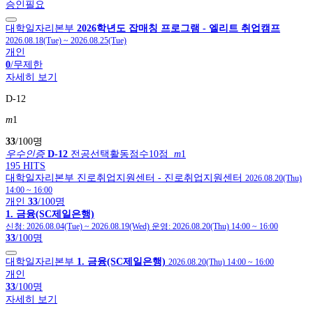
승인필요
대학일자리본부
2026학년도 잡매칭 프로그램 - 엘리트 취업캠프
2026.08.18(Tue)
~
2026.08.25(Tue)
개인
0
/무제한
자세히 보기
D-12
m
1
33
/100명
우수인증
D-12
전공선택활동점수10점
m
1
195 HITS
대학일자리본부
진로취업지원센터
- 진로취업지원센터
2026.08.20(Thu)
14:00
~
16:00
개인
33
/100명
1. 금융(SC제일은행)
신청:
2026.08.04(Tue)
~
2026.08.19(Wed)
운영:
2026.08.20(Thu) 14:00
~
16:00
33
/100명
대학일자리본부
1. 금융(SC제일은행)
2026.08.20(Thu) 14:00
~
16:00
개인
33
/100명
자세히 보기