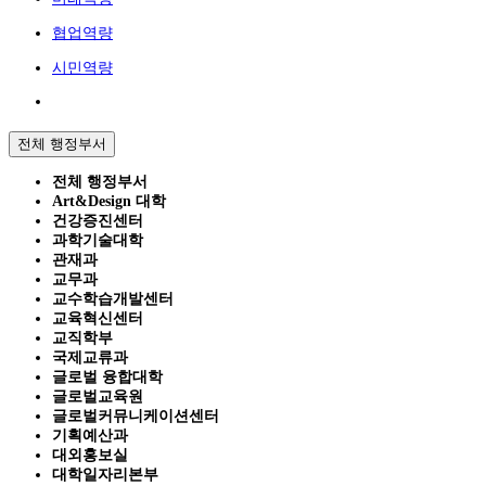
협업역량
시민역량
전체 행정부서
전체 행정부서
Art&Design 대학
건강증진센터
과학기술대학
관재과
교무과
교수학습개발센터
교육혁신센터
교직학부
국제교류과
글로벌 융합대학
글로벌교육원
글로벌커뮤니케이션센터
기획예산과
대외홍보실
대학일자리본부