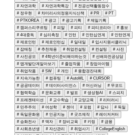
# 자연과학
# 자연과학특강
# 전공선택활동점수
# 정우현
# 차미리사의정원지식산책
# PR
# PT
# PTKOREA
# 광고
# 광고기획
# 제일기획
# 캠퍼스리쿠르팅
# 피알
# 피티
# 피티코리아
# 홍보
# 4대중독
# 심리측정
# 인턴
# 인턴십연계
# 인턴연계
# 제로인턴
# 제로인턴십
# 일대일
# 입사지원서클리닉
# 잡매칭
# 추천채용
# 취업컨설팅
# 컨설팅
# 사진
# 사진공모
# 4학년이준비해야하는것
# 선배와전공상담
# 앱개발단계알아보기
# 졸업작품
# 창업아이템
# 취업작품
# SW
# 개인
# 융합경진대회
# 지속가능한
# 컴퓨팅
# AutoML
# CURSOR
# 공공데이터
# 데이터사이언스
# 머신러닝
# 무코드
# 협력학습
# 문화교류
# 발표
# 생성형AI
# 스피치
# 프레젠테이션
# 교수학습
# 교양교육
# 리터러시
# 민주주의
# 여성학
# 젠더
# 포럼
# 답사
# 독일
# 독일문화원
# 인공지능
# 굿즈제작
# 레이저커터
# 승화전사
# 액자
# 장비교육
# 키링
# 금융
# 사회초년생
# 자산관리
# 취업사기
# CollegeEnglish