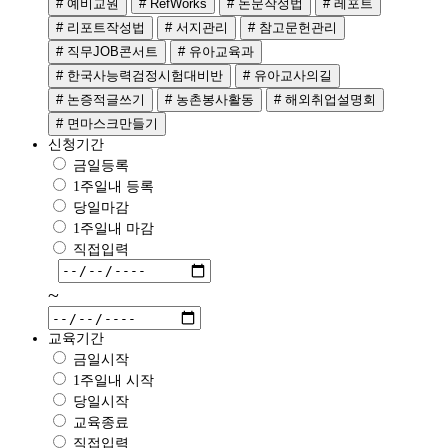
# 예비교원
# RefWorks
# 논문작성법
# 레포트
# 리포트작성법
# 서지관리
# 참고문헌관리
# 직무JOB콘서트
# 유아교육과
# 한국사능력검정시험대비반
# 유아교사의길
# 논증적글쓰기
# 농촌봉사활동
# 해외취업설명회
# 면마스크만들기
신청기간
금일등록
1주일내 등록
당일마감
1주일내 마감
직접입력
~
교육기간
금일시작
1주일내 시작
당일시작
교육종료
직접입력