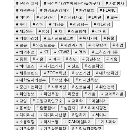
# 온라인교육
# 덕성여대와함께하는마을가꾸기
# 사회봉사
# 자원봉사
# 환경보존캠페인
# 환경보호
# PLANC
# 미디어
# 정신건강
# 컴퓨팅사고
# 1학년
# 교육
# 수어
# 장애
# 디딤돌
# 전공탐구
# 제1전공
# 제2전공
# 명상
# 차
# 진로탐색
# 강지헌
# 기술과감성
# 도서관프로그램
# 독서카페
# 동물
# 로봇
# 와일드로봇
# 자연과기계
# 직무탐색
# 취업
# 해외취업
# KT
# KTWIZ
# RUN
# 고척스카이돔
# 동행
# 서울
# 야구
# 청년
# 청년취업
# 키움
# 히어로즈
# 자기소개서
# 진로
# 진로취업
# 채용트렌드
# ZOOM특강
# 강소기업
# 대학생취업
# 대학일자리본부
# 덕성여대
# 비대면특강
# 중견기업취업
# 직무역량
# 진로설계
# 취업전략
# 취업정보
# 취업특강
# 취준생
# 개발
# 교과목개발
# 교양
# 교양교육연구소
# 교육학
# 마일리지
# 융복합
# 활동점수
# 설립자
# 차리미사평전
# 차미리사
# 차미리사선생
# 말하기
# 세미나
# 소통역량
# 의사소통
# ICAN마일리지
# 기초과학
# 기초학문
# 기초학문특강
# 신입생전공탐구