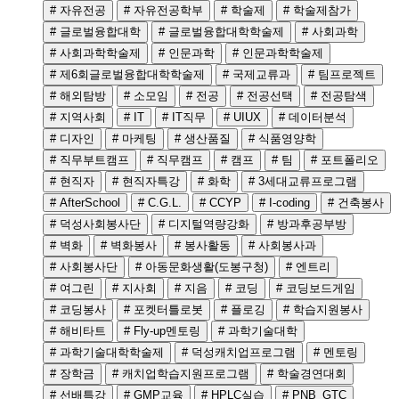
# 자유전공
# 자유전공학부
# 학술제
# 학술제참가
# 글로벌융합대학
# 글로벌융합대학학술제
# 사회과학
# 사회과학학술제
# 인문과학
# 인문과학학술제
# 제6회글로벌융합대학학술제
# 국제교류과
# 팀프로젝트
# 해외탐방
# 소모임
# 전공
# 전공선택
# 전공탐색
# 지역사회
# IT
# IT직무
# UIUX
# 데이터분석
# 디자인
# 마케팅
# 생산품질
# 식품영양학
# 직무부트캠프
# 직무캠프
# 캠프
# 팀
# 포트폴리오
# 현직자
# 현직자특강
# 화학
# 3세대교류프로그램
# AfterSchool
# C.G.L.
# CCYP
# I-coding
# 건축봉사
# 덕성사회봉사단
# 디지털역량강화
# 방과후공부방
# 벽화
# 벽화봉사
# 봉사활동
# 사회봉사과
# 사회봉사단
# 아동문화생활(도봉구청)
# 엔트리
# 여그린
# 지사회
# 지음
# 코딩
# 코딩보드게임
# 코딩봉사
# 포켓터틀로봇
# 플로깅
# 학습지원봉사
# 해비타트
# Fly-up멘토링
# 과학기술대학
# 과학기술대학학술제
# 덕성캐치업프로그램
# 멘토링
# 장학금
# 캐치업학습지원프로그램
# 학술경연대회
# 선배특강
# GMP교육
# HPLC실습
# PNB_GTC